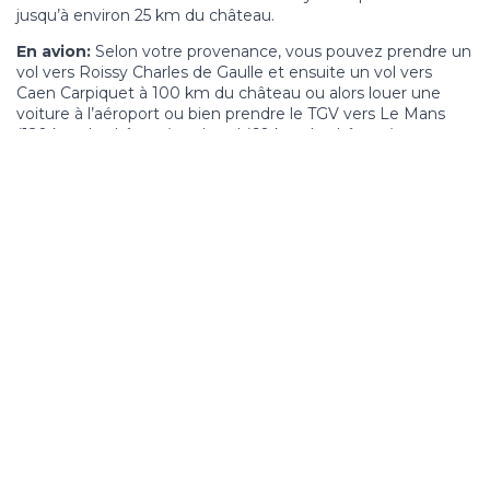
jusqu’à environ 25 km du château.
En avion:
Selon votre provenance, vous pouvez prendre un
vol vers Roissy Charles de Gaulle et ensuite un vol vers
Caen Carpiquet à 100 km du château ou alors louer une
voiture à l’aéroport ou bien prendre le TGV vers Le Mans
(120 km du château) ou Laval (60 km du château) et
ensuite louer une voiture.
En train:
De la Gare Montparnasse dans le centre de Paris,
prendre la ligne Paris Granville. De la gare d’Argentan ou
Briouze il y a une navette directement vers Bagnoles de
l’Orne.