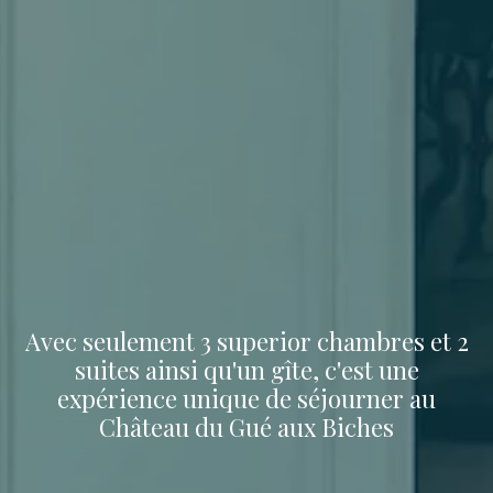
Avec seulement 3 superior chambres et 2
suites ainsi qu'un gîte, c'est une
expérience unique de séjourner au
Château du Gué aux Biches