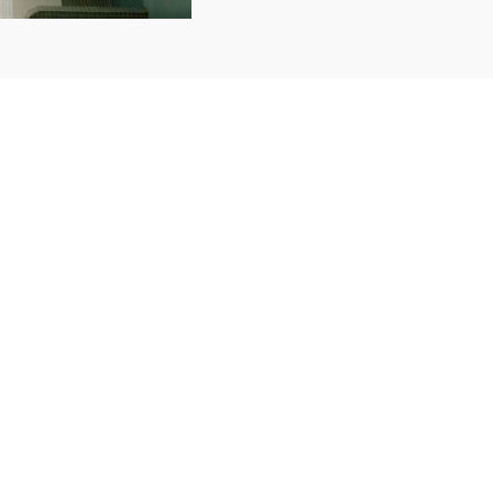
s votre
ermal & Spa
 un accès simple et
a. Il est conseillé de